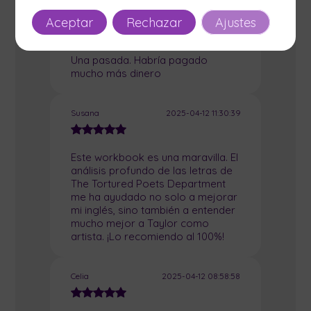
Sandra
2025-04-13 20:39:09
Aceptar
Rechazar
Ajustes
Una pasada. Habría pagado
mucho más dinero
Susana
2025-04-12 11:30:39
Este workbook es una maravilla. El
análisis profundo de las letras de
The Tortured Poets Department
me ha ayudado no solo a mejorar
mi inglés, sino también a entender
mucho mejor a Taylor como
artista. ¡Lo recomiendo al 100%!
Celia
2025-04-12 08:58:58